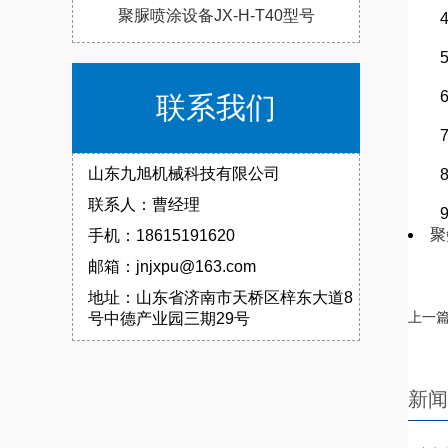
聚脲喷涂设备JX-H-T40型号
4、
5、
6、
联系我们
7、
山东九旭机械科技有限公司
8、
联系人：曹经理
9、
聚
手机：18615191620
邮箱：jnjxpu@163.com
地址：山东省济南市天桥区梓东大道8
上一篇
号中德产业园三期29号
新闻