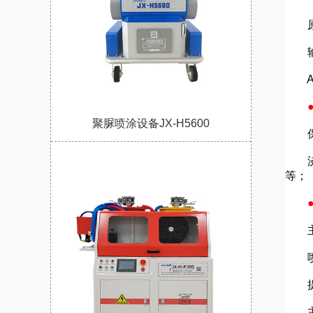
原料
输出
AB
●
聚脲喷涂设备JX-H5600
保温
浇注
等；
●标
主
喷
提
主机