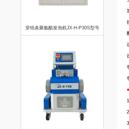
加热
接
穿纸条聚氨酯发泡机JX-H-P30S型号
配
说
设备
包
包装尺
●
1、
2、
3、