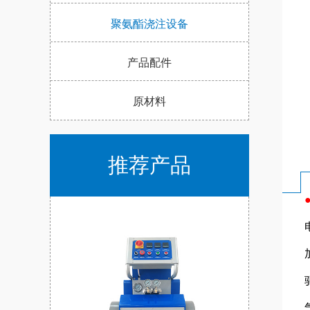
聚氨酯浇注设备
产品配件
原材料
推荐产品
●技
电源
加热
驱
气源：